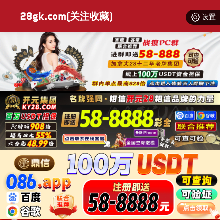
28gk.com(关注收藏)
设置