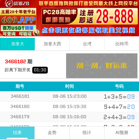
加拿大
加拿大西
台湾
比特币
1
1
6
08
3466182
期
+
+
=
距离下期开奖
01
:
30
小
双
期号
时间
号码
1+3+5=
09
3466181
08-06 15:23:00
9+4+7=
20
3466180
08-06 15:19:30
2+4+3=
09
3466179
08-06 15:16:00
7+3+2=
12
3466178
08-06 15:12:30
结果
走势
统计
AI预测
2+6+2=
10
3466177
08-06 15:09:00